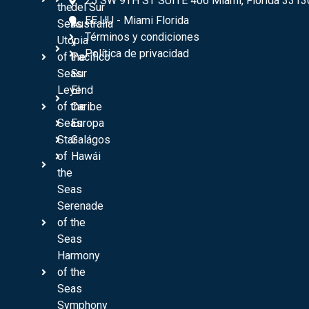
25 SW 9TH ST SUITE 406 Miami, Florida 3313
the
del Sur
EE UU - Miami Florida
Seas
Australia
Términos y condiciones
Utopia
y
Política de privacidad
of the
Pacífico
Seas
Sur
Leyend
El
of the
Caribe
Seas
Europa
Star
Galágos
of
Hawái
the
Seas
Serenade
of the
Seas
Harmony
of the
Seas
Symphony