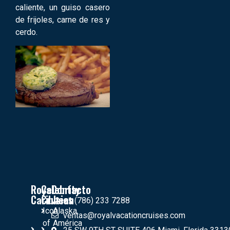
caliente, un guiso casero
de frijoles, carne de res y
cerdo.
Royal
Celebrity
Contacto
Caribbean
Crusies
+1 (786) 233 7288
Icon
Alaska
ventas@royalvacationcruises.com
of
América