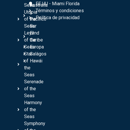
EE UU - Miami Florida
Seas
Australia
Términos y condiciones
Utopia
y
Política de privacidad
of the
Pacífico
Seas
Sur
Leyend
El
of the
Caribe
Seas
Europa
Star
Galágos
of
Hawái
the
Seas
Serenade
of the
Seas
Harmony
of the
Seas
Symphony