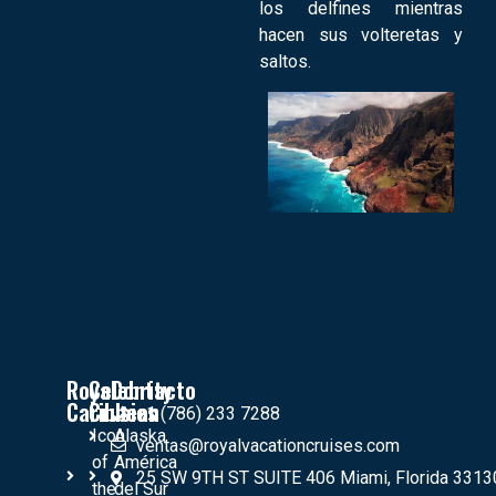
los delfines mientras
hacen sus volteretas y
saltos.
Royal
Celebrity
Contacto
Caribbean
Crusies
+1 (786) 233 7288
Icon
Alaska
ventas@royalvacationcruises.com
of
América
25 SW 9TH ST SUITE 406 Miami, Florida 3313
the
del Sur