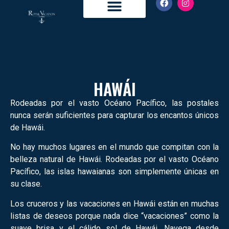
Royal Caribbean
Celebrity Cruises
HAWÁI
Rodeadas por el vasto Océano Pacífico, las postales
nunca serán suficientes para capturar los encantos únicos
de Hawái.
No hay muchos lugares en el mundo que compitan con la
belleza natural de Hawái. Rodeadas por el vasto Océano
Pacífico, las islas hawaianas son simplemente únicas en
su clase.
Los cruceros y las vacaciones en Hawái están en muchas
listas de deseos porque nada dice “vacaciones” como la
suave brisa y el cálido sol de Hawái. Navega desde