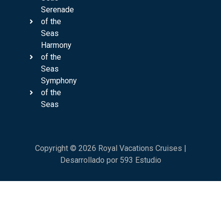
Serenade
of the
Seas
Harmony
of the
Seas
Symphony
of the
Seas
Copyright © 2026 Royal Vacations Cruises |
Desarrollado por 593 Estudio