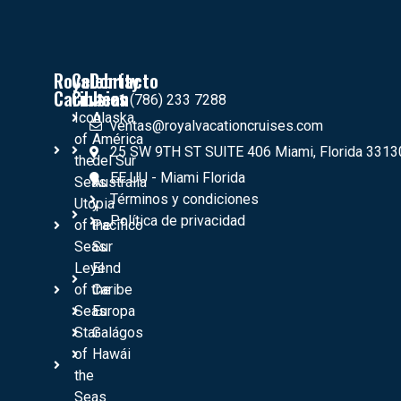
Royal
Celebrity
Contacto
Caribbean
Crusies
+1 (786) 233 7288
Icon
Alaska
ventas@royalvacationcruises.com
of
América
25 SW 9TH ST SUITE 406 Miami, Florida 3313
the
del Sur
EE UU - Miami Florida
Seas
Australia
Términos y condiciones
Utopia
y
Política de privacidad
of the
Pacífico
Seas
Sur
Leyend
El
of the
Caribe
Seas
Europa
Star
Galágos
of
Hawái
the
Seas