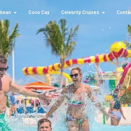
bbean
Coco Cay
Celebrity Cruises
Contá