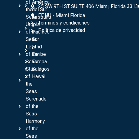
of
América
25 SW 9TH ST SUITE 406 Miami, Florida 3313
the
del Sur
EE UU - Miami Florida
Seas
Australia
Términos y condiciones
Utopia
y
Política de privacidad
of the
Pacífico
Seas
Sur
Leyend
El
of the
Caribe
Seas
Europa
Star
Galágos
of
Hawái
the
Seas
Serenade
of the
Seas
Harmony
of the
Seas