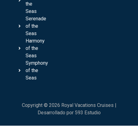
the
Seas
Serenade
of the
Seas
Harmony
of the
Seas
Symphony
of the
Seas
Copyright © 2026 Royal Vacations Cruises |
Desarrollado por 593 Estudio