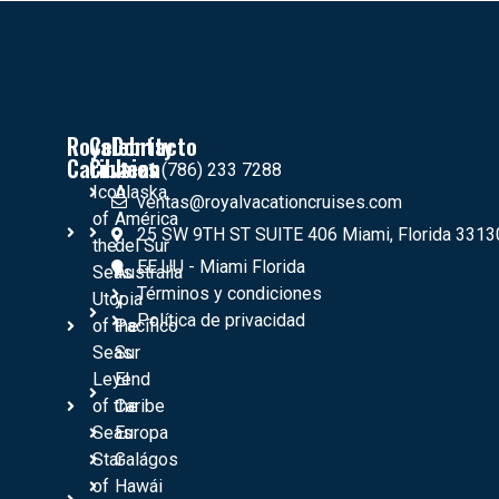
Royal
Celebrity
Contacto
Caribbean
Crusies
+1 (786) 233 7288
Icon
Alaska
ventas@royalvacationcruises.com
of
América
25 SW 9TH ST SUITE 406 Miami, Florida 3313
the
del Sur
EE UU - Miami Florida
Seas
Australia
Términos y condiciones
Utopia
y
Política de privacidad
of the
Pacífico
Seas
Sur
Leyend
El
of the
Caribe
Seas
Europa
Star
Galágos
of
Hawái