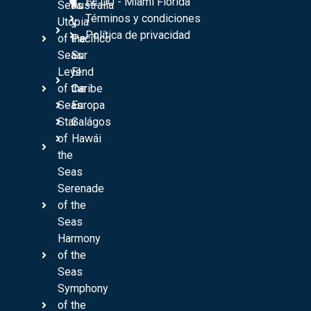
EE UU - Miami Florida
Seas
Australia
Términos y condiciones
Utopia
y
Política de privacidad
of the
Pacífico
Seas
Sur
Leyend
El
of the
Caribe
Seas
Europa
Star
Galágos
of
Hawái
the
Seas
Serenade
of the
Seas
Harmony
of the
Seas
Symphony
of the