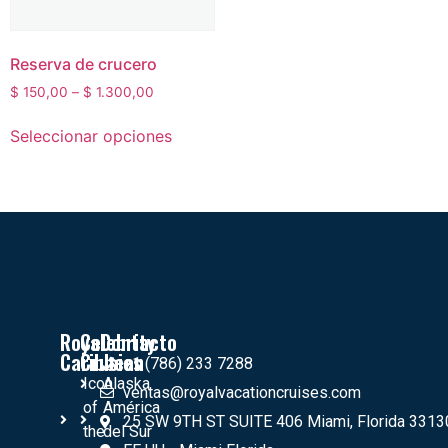
Reserva de crucero
$
150,00
–
$
1.300,00
Seleccionar opciones
Royal
Celebrity
Contacto
Caribbean
Crusies
+1 (786) 233 7288
Icon
Alaska
ventas@royalvacationcruises.com
of
América
25 SW 9TH ST SUITE 406 Miami, Florida 3313
the
del Sur